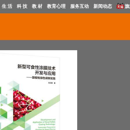
生 活
科 技
教 材
教育心理
服务互动
新闻动态
旗