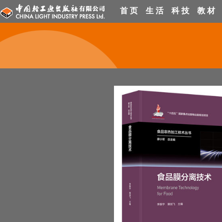
首 页
生 活
科 技
教 材