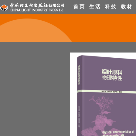
首 页
生 活
科 技
教 材