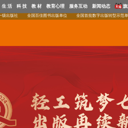
生 活
科 技
教 材
教育心理
服务互动
新闻动态
旗
级出版社 全国百佳图书出版单位 全国首批数字出版转型示范单