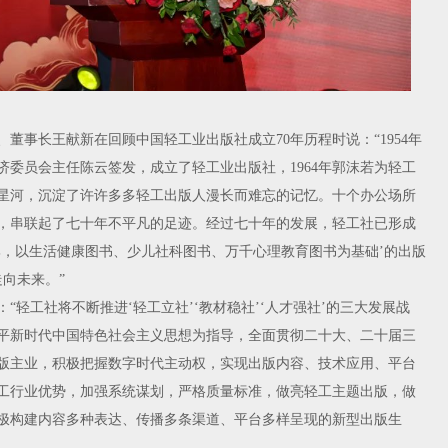
事长王献新在回顾中国轻工业出版社成立70年历程时说：“1954年
经济委员会主任陈云签发，成立了轻工业出版社，1964年郭沫若为轻工
星河，沉淀了许许多多轻工出版人漫长而难忘的记忆。十个办公场所
，串联起了七十年不平凡的足迹。经过七十年的发展，轻工社已形成
牌，以生活健康图书、少儿社科图书、万千心理教育图书为基础’的出版
走向未来。”
工社将不断推进‘轻工立社’‘教材稳社’‘人才强社’的三大发展战
平新时代中国特色社会主义思想为指导，全面贯彻二十大、二十届三
版主业，积极把握数字时代主动权，实现出版内容、技术应用、平台
工行业优势，加强系统谋划，严格质量标准，做亮轻工主题出版，做
极构建内容多种表达、传播多条渠道、平台多样呈现的新型出版生