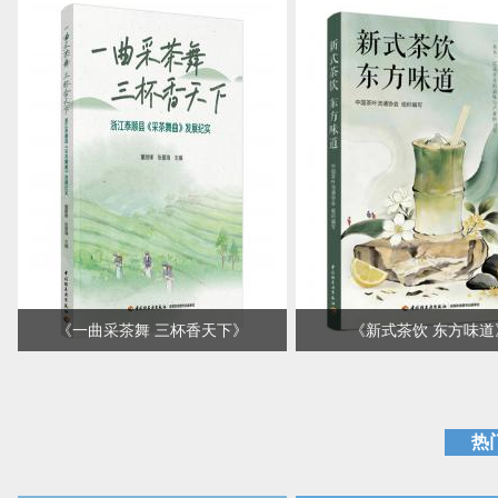
本书立足国家粮食安全战略，提
《万物的痕迹》是新生代
出“人才驱动品牌、品牌滋养人
师懿晏诚意满满的插画典
才”的核心命题，构建了“品牌一人
是一场治愈人心的奇妙漫
才”闭环反馈系统，系统剖析了人
奔赴东方幻境的美学修行
才迭代与品牌升级的内生动力。面
一颗向往山野的心。万物
向未来，本书构建了一套涵盖“人
也是在心中留下的痕迹。
才赋能品牌一品牌反哺人才一协同
价值创造”三个维度的人才发展评
懿晏自带草木灵气，深耕
价……
文化美学多年，萃取古籍
古神……
《
一曲采茶舞 三杯香天下
》
《
新式茶饮 东方味道
本书围绕浙江泰顺县《采茶舞曲》
本书深入探索新式茶饮的
与“三杯香”茶文化展开系统梳理，
变及现状，由中国茶叶流
内容涵盖泰顺自然地理与人文风
织编写，联合茶颜悦色、
热
貌、《采茶舞曲》的创作背景与传
茶、霸王茶姬、茶百道、