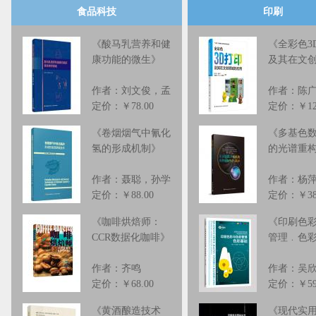
播历程、三杯香茶的历史渊源与品
品牌及供应链企业，全景
食品科技
印刷
质特征、制茶技艺与文化内涵，以
式茶饮产业的崛起历程。
及“茶舞共生”背景下的产业发展与
章，从台湾珍珠奶茶的启
《
酸马乳营养和健
《
全彩色3
康功能的微生
》
及其在文
乡村振兴实践。通过对泰顺茶
起，系统梳理新式茶饮从
文……
摊……
作者：刘文俊，孟
作者：陈
定价：￥78.00
定价：￥128
《
卷烟烟气中氰化
《
多基色
氢的形成机制
》
的光谱重
作者：聂聪，孙学
作者：杨
定价：￥88.00
定价：￥38
《
咖啡烘焙师：
《
印刷色
CCR数据化咖啡
》
管理﹒色
作者：齐鸣
作者：吴
定价：￥68.00
定价：￥59
《
黄酒酿造技术
《
现代实