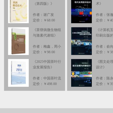
（第四版）
》
术
》
作者：谢广发
作者：张
定价：￥68.00
定价：￥40
《
茶饼病微生物组
《
计算机
与激素代谢组
》
印刷出版
作者：梅鑫，周小
作者：俞
定价：￥98.00
定价：￥38
《
2025中国茶叶行
《
图文处
业发展报告
》
设计
》
作者：中国茶叶流
作者：陈
定价：￥498.00
定价：￥39