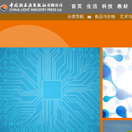
首 页
生 活
科 技
教 材
分类导航
食品与生物
艺术