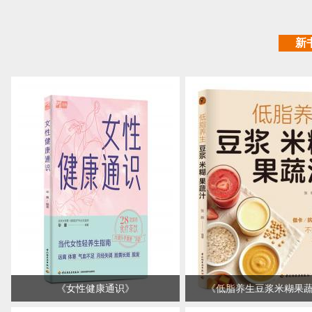
新
《
女性健康通识
》
《
低脂养生豆浆米糊果