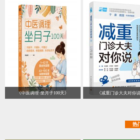
本书从女性关心的痛经、月经失
《低脂养生豆浆米糊果蔬
调、乳房胀痛、宫颈炎、更年期不
给现代忙碌家庭的“饮品健
适等方面调养入手，贴心呵护女性
南”。
全生命周期健康，解答让女性烦
《低脂养生豆浆米糊果蔬
恼、困惑、焦虑、揪心的健康问
放军总医院第八医学中心
题，并提供全方位食疗、按摩、外
主任张晔编著，以“低脂肪
敷等养护方案，从内而外地呵护自
道”为原则，为读者提供了2
己，唤醒女性身体深度修复能力，
健康饮品的完整解决方案
让女性……
全书分为四大板块：
纯净养……
《
中医调理·坐月子100天
》
《
减重门诊大夫对你
《中医调理. 坐月子100 天》打破
本书由多家知名医院的减
传统坐月子观念，强调 100 天大
门诊大夫联合编写。书中
月子的重要性，从中医养生的独特
门诊中比较典型的、常见
热
视角出发，为妈妈们提供了系统、
以及医生希望患者能提前