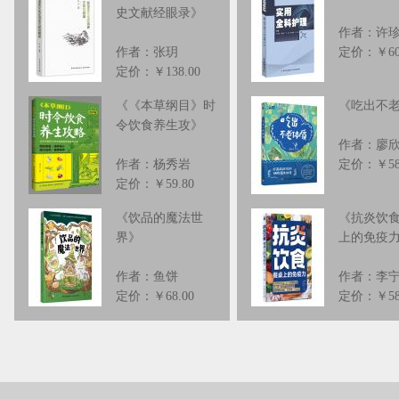
史文献经眼录
》
作者：许
作者：张玥
定价：￥60
定价：￥138.00
《
《本草纲目》时
《
吃出不
令饮食养生攻
》
作者：廖
作者：杨秀岩
定价：￥58
定价：￥59.80
《
饮品的魔法世
《
抗炎饮
界
》
上的免疫
作者：鱼饼
作者：李
定价：￥68.00
定价：￥58