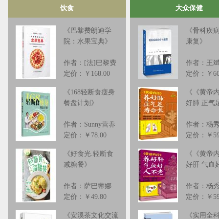
科学且实用的产后调养方案。
重基础知识，归纳为10大
饮食
大众保健
前42天——按周划分调理重点：第
过具体案例，指导读者科
一周排恶露、通乳腺；第二周调脾
帮助读者厘清减重过程中
《
巴黎费朗迪学
《
骨科疾
院：水果宝典
》
康复
》
胃、催乳；第三周补气血、缩肚
宜，选择适合自己的减重
子。……
同……
作者：[法]巴黎费
作者：王
定价：￥168.00
定价：￥60
《
168轻断食瘦身
《
《黄帝
餐盘计划
》
好肺 正气
作者：Sunny营养
作者：杨
定价：￥78.00
定价：￥59
《
好食光.轻断食
《
《黄帝
减糖餐
》
好肝 气血
作者：萨巴蒂娜
作者：杨
定价：￥49.80
定价：￥59
《
安溪茶文化交流
《
实用全