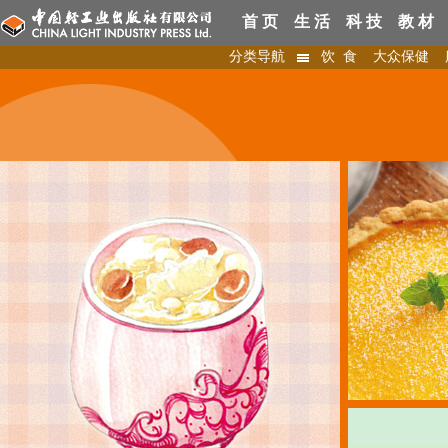
首 页
生 活
科 技
教 材
分类导航
饮 食
大众保健