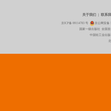
关于我们
|
联系
京ICP备
09114783
号
京公网安备
国家一级出版社 全国首
中国轻工业出版社有限公司