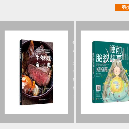
强
《
牛肉料理宝典
》
作者：[日]和知彻
定价：￥78.00
本书作者拥有30余年丰富的肉
制作经验，为读者详细介绍了不
产地牛肉的特征、常用部位的口
和风味以及烤、炖、炸三种基本
肉烹……