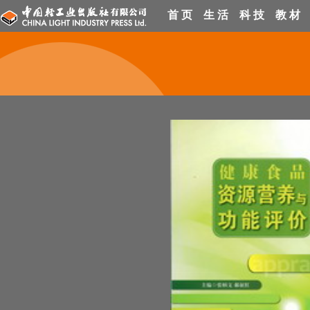
首 页
生 活
科 技
教 材