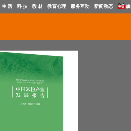
生 活
科 技
教 材
教育心理
服务互动
新闻动态
旗