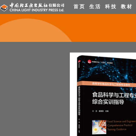
首 页
生 活
科 技
教 材