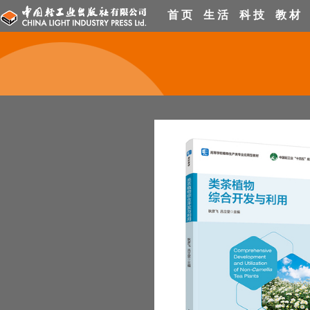
首 页
生 活
科 技
教 材