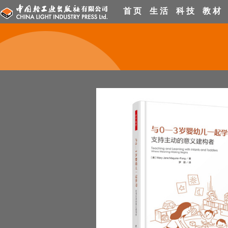
首 页
生 活
科 技
教 材