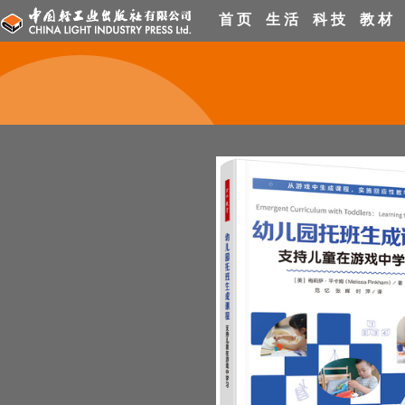
首 页
生 活
科 技
教 材