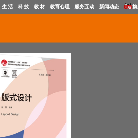
生 活
科 技
教 材
教育心理
服务互动
新闻动态
旗