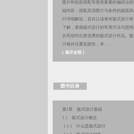
图片和色彩搭配等视觉要素的编排法则
础内容，搭配高清图片与多样的版面风
行详细解说，旨在让读者对版式设计有
了解，掌握版式设计的常用方法与思维
从而创作出更优秀的版式设计作品。版
计格外注重实践性，本……
[
展开全部
]
图书目录
第1章 版式设计基础
1.1 版式设计概念
1.1.1 什么是版式设计