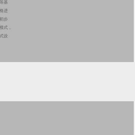
等基
格进
初步
模式，
式设