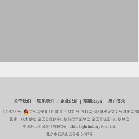
关于我们
|
联系我们
|
企业邮箱
|
瑞丽Rayli
|
用户登录
备
09114783
号
京公网安备
11010102004331
号 互联网出版批准设立文号 新出音2003[
国家一级出版社 全国首批数字出版转型示范单位 全国百佳图书出版单位
中国轻工业出版社有限公司 China Light Industry Press Ltd.
北京市石景山区鲁谷东街5号