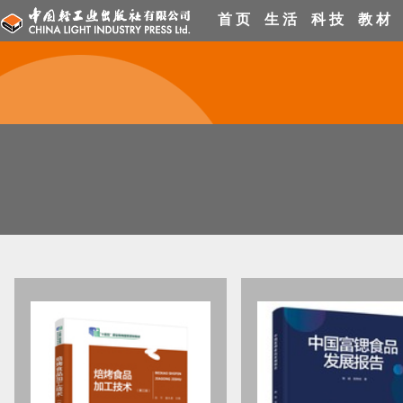
首 页
生 活
科 技
教 材