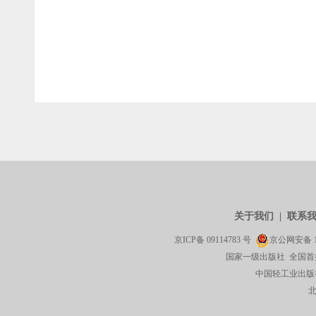
关于我们
|
联系
京ICP备
09114783
号
京公网安备
国家一级出版社 全国首
中国轻工业出版社有限公司