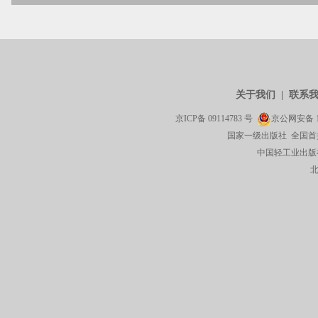
关于我们
|
联系
京ICP备
09114783
号
京公网安备
国家一级出版社 全国首
中国轻工业出版社有限公司