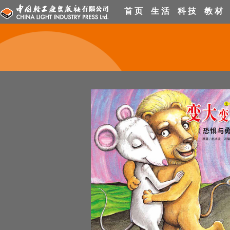
首 页
生 活
科 技
教 材