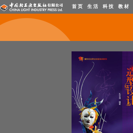
首 页
生 活
科 技
教 材