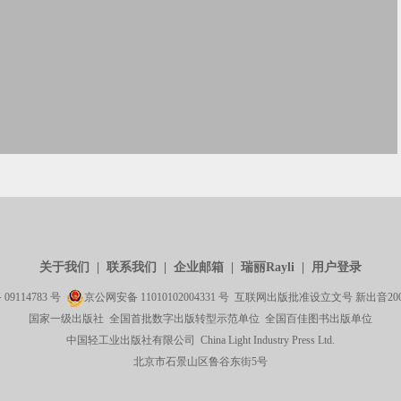
关于我们
|
联系我们
|
企业邮箱
|
瑞丽Rayli
|
用户登录
备
09114783
号
京公网安备
11010102004331
号 互联网出版批准设立文号 新出音2003[
国家一级出版社 全国首批数字出版转型示范单位 全国百佳图书出版单位
中国轻工业出版社有限公司 China Light Industry Press Ltd.
北京市石景山区鲁谷东街5号