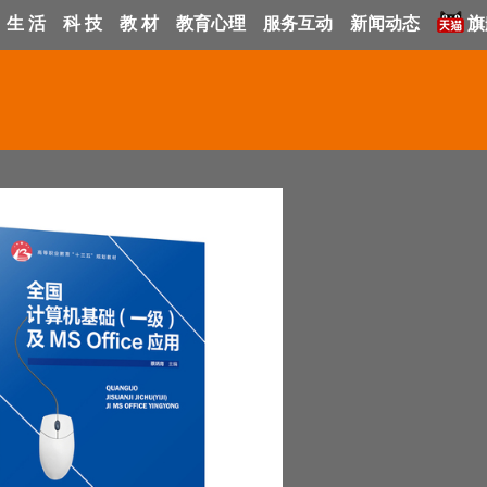
生 活
科 技
教 材
教育心理
服务互动
新闻动态
旗