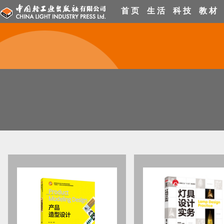
首 页
生 活
科 技
教 材