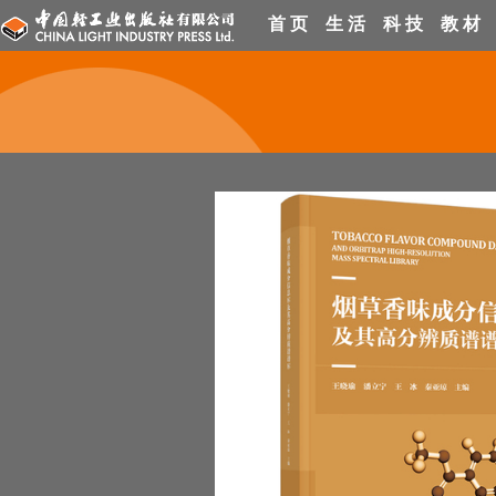
首 页
生 活
科 技
教 材