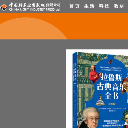
首 页
生 活
科 技
教 材