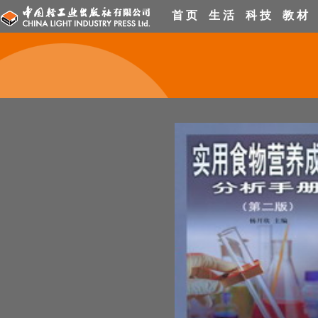
首 页
生 活
科 技
教 材