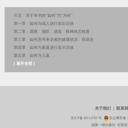
引言：关于本书的“如何”与“为何”
第一章 如何与成人进行首次访谈
第二章 观察、倾听、感觉：精神状态检查
第三章 如何思考来访者的健康状况：疾病史
第四章 如何与家庭进行首次访谈
第五章 如何与儿童……
[
展开全部
]
关于我们
|
联系
京ICP备
09114783
号
京公网安备
国家一级出版社 全国首