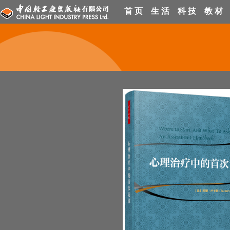
首 页
生 活
科 技
教 材