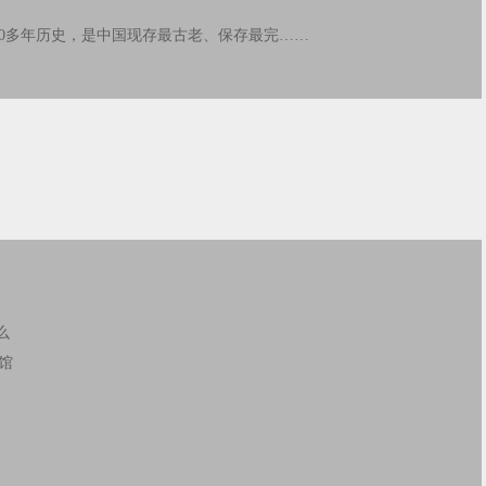
有830多年历史，是中国现存最古老、保存最完……
么
馆