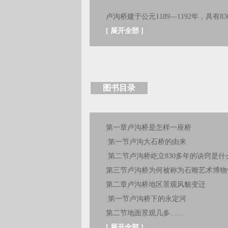
卢沟桥建于公元1189—1192年，具
[
展开全部
]
图书目录
第一章卢沟桥是怎样一座桥
第一节卢沟大石桥的由来
第二节卢沟桥屹立830多年的诀窍是什
第三节卢沟桥为何被称为石雕艺术博物
第二章卢沟桥地区景观风貌变迁
第一节卢沟桥下的永定河
第二节地面景观几多……
[
展开全部
]