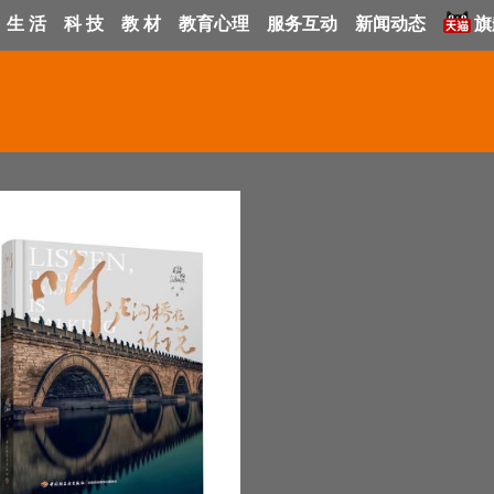
生 活
科 技
教 材
教育心理
服务互动
新闻动态
旗