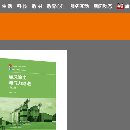
生 活
科 技
教 材
教育心理
服务互动
新闻动态
旗