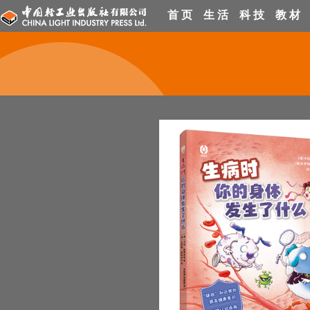
首 页
生 活
科 技
教 材