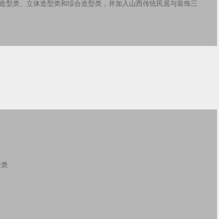
造型类、立体造型类和综合造型类，并加入山西传统民居与装饰三
型类