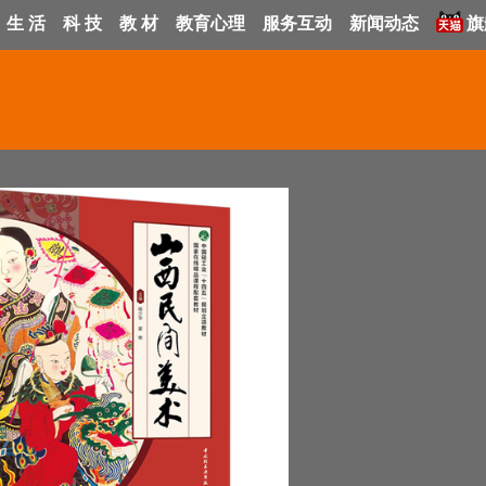
生 活
科 技
教 材
教育心理
服务互动
新闻动态
旗