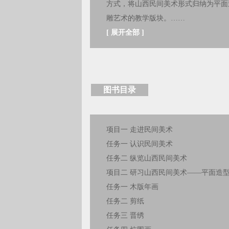
方式，将山西民间美术形式归纳为平面
雕艺术的教学版块。……
[
展开全部
]
图书目录
项目一 走进民间美术
任务一 认识民间美术
任务二 纵览山西民间美术
项目二 研习山西民间美术——平面造
任务一 木版年画
任务二 剪纸
任务三 晋绣