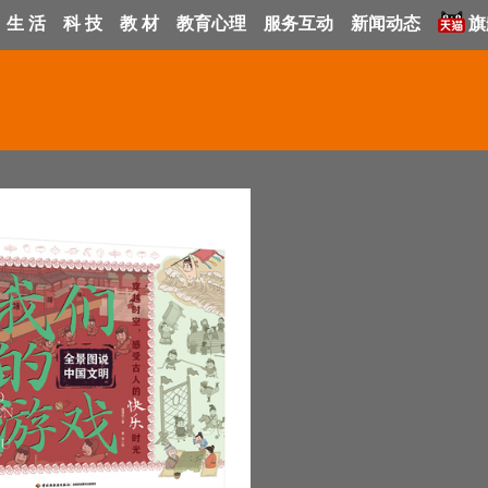
生 活
科 技
教 材
教育心理
服务互动
新闻动态
旗