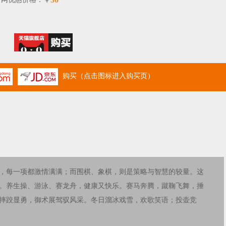
￥
购买（点击图标进入购买页）
，每一项都激情满满；而围棋、象棋，则是策略与智慧的较量。这
。养生操、游泳、赛龙舟，健康又快乐。赛马奔腾，蹴鞠飞舞，捶
摔跤显勇，御术展驾驭风采。冬日溜冰戏雪，欢歌笑语；投壶竞