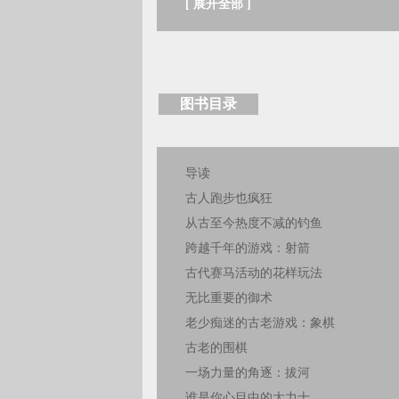
[
展开全部
]
图书目录
导读
古人跑步也疯狂
从古至今热度不减的钓鱼
跨越千年的游戏：射箭
古代赛马活动的花样玩法
无比重要的御术
老少痴迷的古老游戏：象棋
古老的围棋
一场力量的角逐：拔河
谁是你心目中的大力士