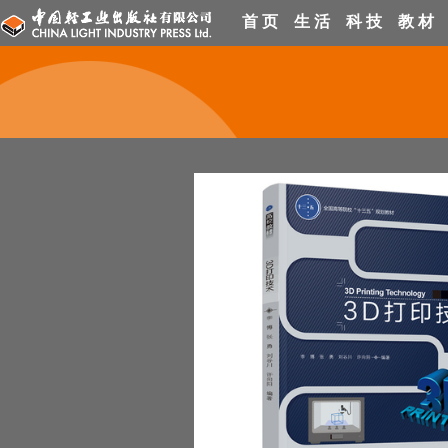
首 页
生 活
科 技
教 材