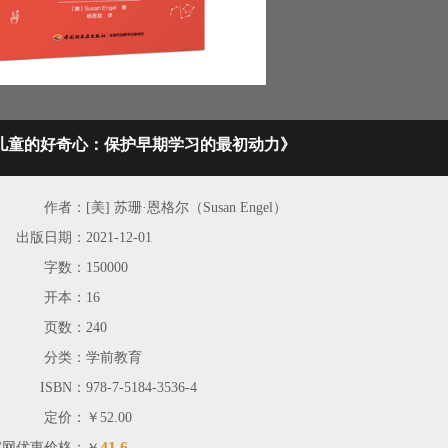
.儿童的好奇心：保护早期学习的最初动力》
作者：
[美] 苏珊·恩格尔（Susan Engel）
出版日期：
2021-12-01
字数：
150000
开本：
16
页数：
240
分类：
学前教育
ISBN：
978-7-5184-3536-4
定价：
￥52.00
41.6
官网优惠价格：