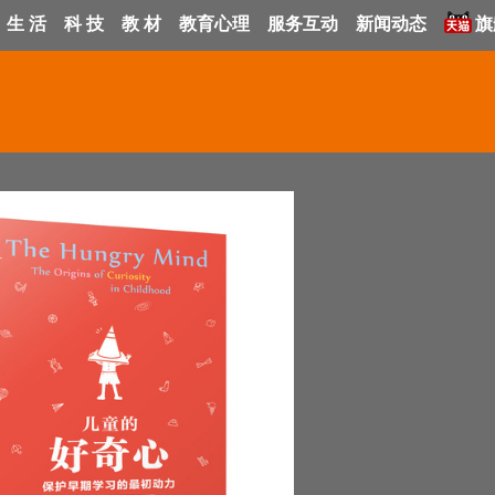
生 活
科 技
教 材
教育心理
服务互动
新闻动态
旗