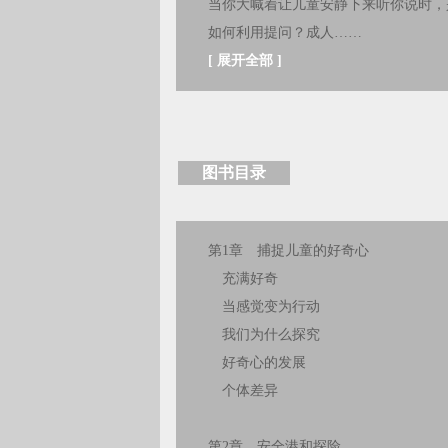
当你大喊着让儿童安静下来听你说时，
如何利用提问？成人……
[
展开全部
]
图书目录
第1章 捕捉儿童的好奇心
充满好奇
当感觉变为行动
我们为什么探究
好奇心的发展
个体差异
第2章 安全港和探险