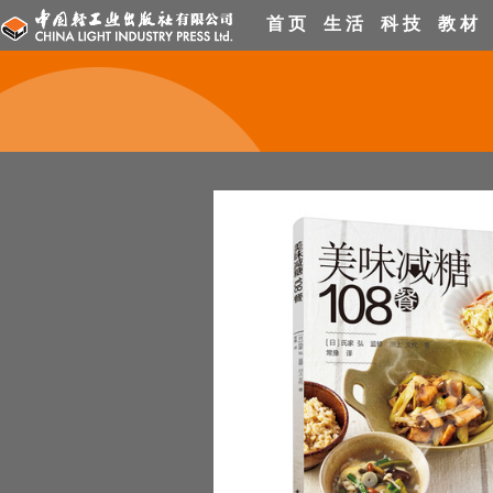
首 页
生 活
科 技
教 材