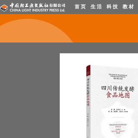
首 页
生 活
科 技
教 材