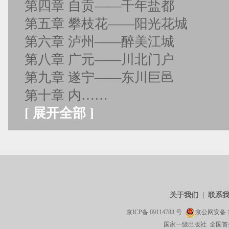
第四章 自贡——千年盐都
第五章 攀枝花——阳光花城
第六章 泸州——醉美江城
第八章 广元——川北门户
第九章 遂宁——东川巨邑
第十章 内……
[
展开全部
]
关于我们
|
联系
京ICP备
09114783
号
京公网安备
国家一级出版社 全国首