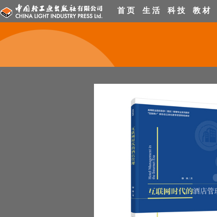
首 页
生 活
科 技
教 材