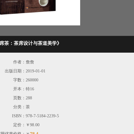
席茶：茶席设计与茶道美学》
作者：
詹詹
出版日期：
2019-01-01
字数：
260000
开本：
特16
页数：
288
分类：
茶
ISBN：
978-7-5184-2239-5
定价：
￥98.00
78.4
官网优惠价格：