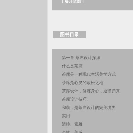
[
展开全部
]
图书目录
第一章 茶席设计探源
什么是茶席
茶席是一种现代生活美学方式
茶席是心灵的放松之地
茶席设计，修炼身心，返璞归真
茶席设计技巧
和谐，是茶席设计的完美境界
实用
清静、素雅
个性、美感