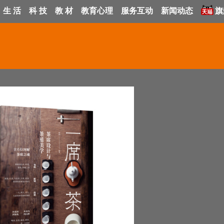
生 活
科 技
教 材
教育心理
服务互动
新闻动态
旗