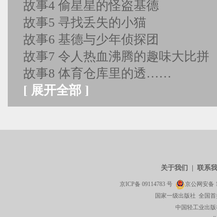
故事4 偷星星的怪盗基德
故事5 寻找丢失的小猫
故事6 基德与少年侦探团
故事7 令人热血沸腾的趣味大比拼
故事8 体育仓库里的透……
[
展开全部
]
关于我们
|
联系
京ICP备
09114783
号
京公网安备
国家一级出版社 全国首
中国轻工业出版社有限公司