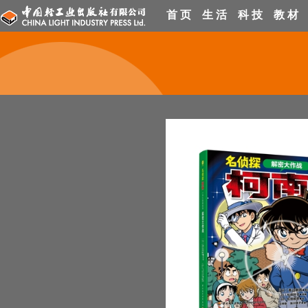
首 页
生 活
科 技
教 材