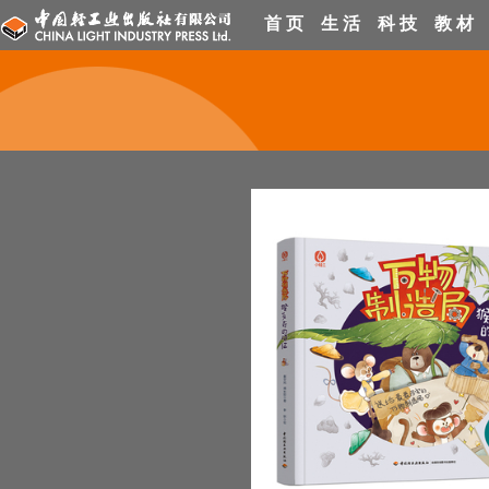
首 页
生 活
科 技
教 材