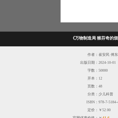
《万物制造局 猴芬奇的
作者：
崔安民 傅
出版日期：
2024-10-01
字数：
50000
开本：
12
页数：
48
分类：
少儿科普
ISBN：
978-7-5184-
定价：
￥52.00
41.6
官网优惠价格：