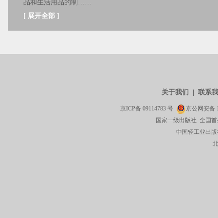
品和生活用品的制……
[
展开全部
]
关于我们
|
联系
京ICP备
09114783
号
京公网安备
国家一级出版社 全国首
中国轻工业出版社有限公司