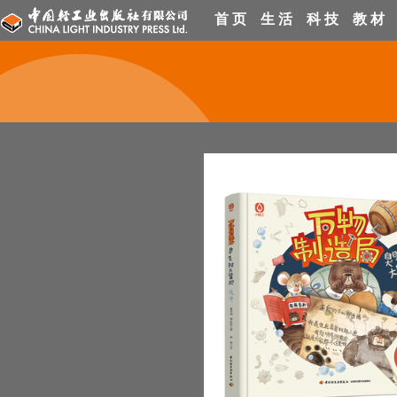
首 页
生 活
科 技
教 材